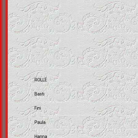
ROLLE
Basti
Fini
Paula
Hanna