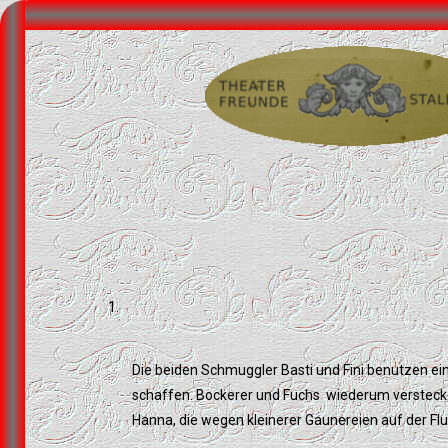
Die beiden Schmuggler Basti und Fini benutzen ein
schaffen. Bockerer und Fuchs wiederum verstecken
Hanna, die wegen kleinerer Gaunereien auf der Fluch