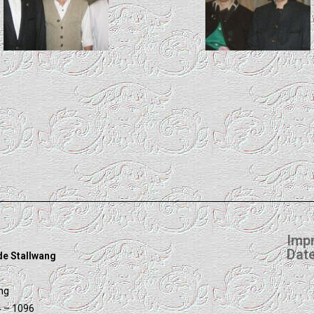
Imp
Dat
de Stallwang
ng
4 – 1096