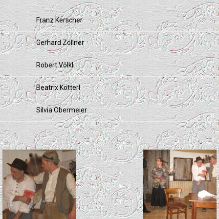
Franz Kerscher
Gerhard Zollner
Robert Völkl
Beatrix Kötterl
Silvia Obermeier