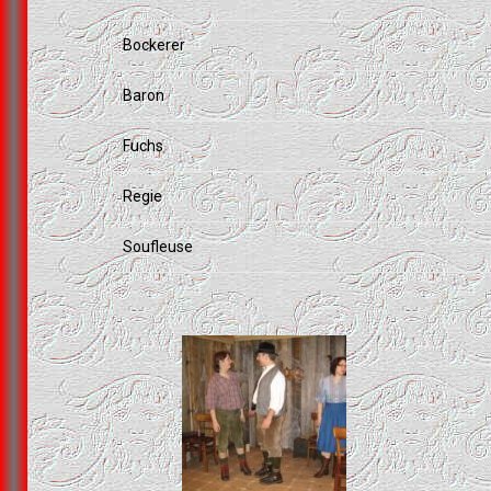
Bockerer
Baron
Fuchs
Regie
Soufleuse