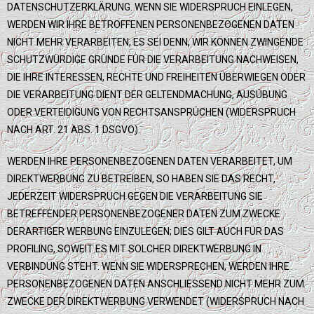
DATENSCHUTZERKLÄRUNG. WENN SIE WIDERSPRUCH EINLEGEN,
WERDEN WIR IHRE BETROFFENEN PERSONENBEZOGENEN DATEN
NICHT MEHR VERARBEITEN, ES SEI DENN, WIR KÖNNEN ZWINGENDE
SCHUTZWÜRDIGE GRÜNDE FÜR DIE VERARBEITUNG NACHWEISEN,
DIE IHRE INTERESSEN, RECHTE UND FREIHEITEN ÜBERWIEGEN ODER
DIE VERARBEITUNG DIENT DER GELTENDMACHUNG, AUSÜBUNG
ODER VERTEIDIGUNG VON RECHTSANSPRÜCHEN (WIDERSPRUCH
NACH ART. 21 ABS. 1 DSGVO).
WERDEN IHRE PERSONENBEZOGENEN DATEN VERARBEITET, UM
DIREKTWERBUNG ZU BETREIBEN, SO HABEN SIE DAS RECHT,
JEDERZEIT WIDERSPRUCH GEGEN DIE VERARBEITUNG SIE
BETREFFENDER PERSONENBEZOGENER DATEN ZUM ZWECKE
DERARTIGER WERBUNG EINZULEGEN; DIES GILT AUCH FÜR DAS
PROFILING, SOWEIT ES MIT SOLCHER DIREKTWERBUNG IN
VERBINDUNG STEHT. WENN SIE WIDERSPRECHEN, WERDEN IHRE
PERSONENBEZOGENEN DATEN ANSCHLIESSEND NICHT MEHR ZUM
ZWECKE DER DIREKTWERBUNG VERWENDET (WIDERSPRUCH NACH